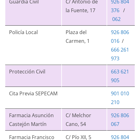
Guardia Civil
C/ Antonio de
926 804
la Fuente, 17
376
/
062
Policía Local
Plaza del
926 806
Carmen, 1
016
/
666 261
973
Protección Civil
663 621
905
Cita Previa SEPECAM
901 010
210
Farmacia Asunción
C/ Melchor
926 806
Castejón Martín
Cano, 54
067
Farmacia Francisco
C/ Pío XII, 5
926 804