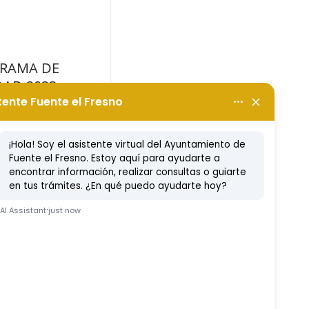
RAMA DE
DAD 2023
embre, 2023
Etc
Ferduque
Fiestas
Vídeo Noticia