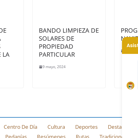
DE
BANDO LIMPIEZA DE
PROG
A
SOLARES DE
NAVI
S
PROPIEDAD
14 dici
 LA
PARTICULAR
9 mayo, 2024
Centro De Día
Cultura
Deportes
Destacado
Pedanías
Resúmenes
Rutas
Tradiciones