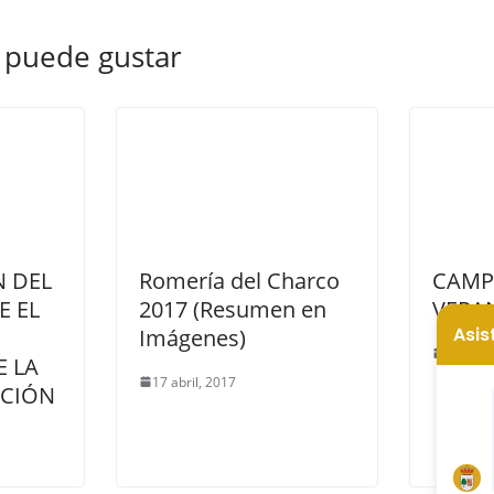
 puede gustar
N DEL
Romería del Charco
CAMP
E EL
2017 (Resumen en
VERA
Imágenes)
9 mayo,
 LA
17 abril, 2017
ICIÓN