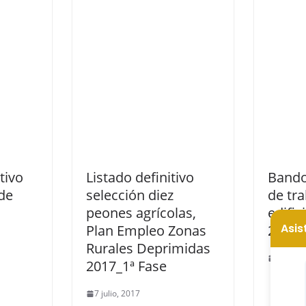
tivo
Listado definitivo
Bando
de
selección diez
de tra
peones agrícolas,
edific
Plan Empleo Zonas
2018
Rurales Deprimidas
7 febre
2017_1ª Fase
7 julio, 2017