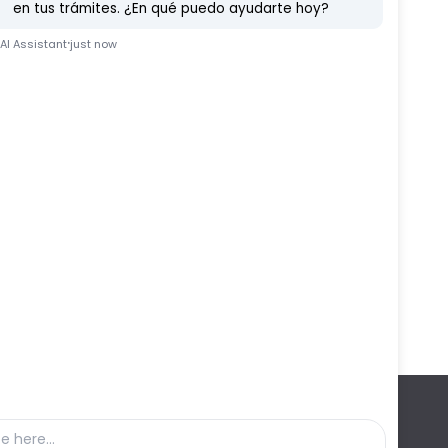
Etc
Ferduque
Fiestas
Vídeo Noticia