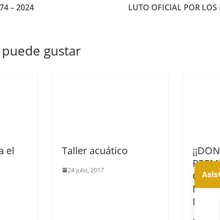
4 – 2024
LUTO OFICIAL POR LOS
 puede gustar
 el
Taller acuático
¡¡DO
PREM
24 julio, 2017
CARN
NUES
MAYO