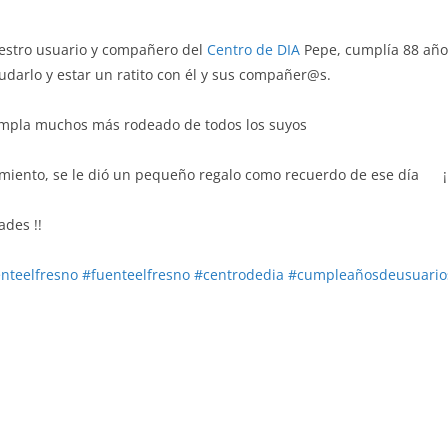
uestro usuario y compañero del
Centro de DIA
Pepe, cumplía 88 años
udarlo y estar un ratito con él y sus compañer@s.
mpla muchos más rodeado de todos los suyos
amiento, se le dió un pequeño regalo como recuerdo de ese día
¡
ades !!
nteelfresno
#fuenteelfresno
#centrodedia
#cumpleañosdeusuario