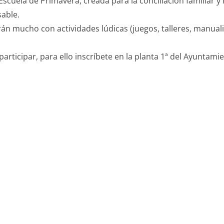
cuela de Primavera, creada para la conciliación familiar y 
sable.
rán mucho con actividades lúdicas (juegos, talleres, manua
articipar, para ello inscríbete en la planta 1ª del Ayuntami