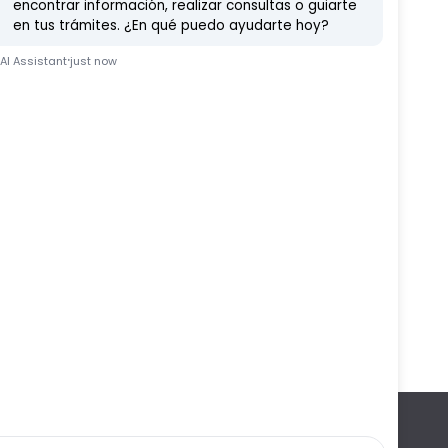
Etc
Ferduque
Fiestas
Vídeo Noticia