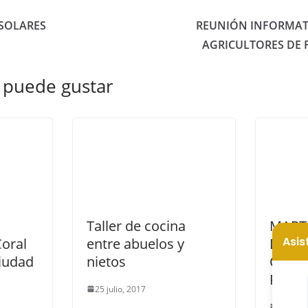
SOLARES
REUNIÓN INFORMAT
AGRICULTORES DE 
 puede gustar
Taller de cocina
MART
Coral
entre abuelos y
DESI
Ciudad
nietos
CALL
PUEB
25 julio, 2017
22 marz