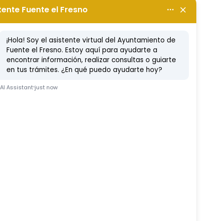
bete en el
amiento hasta
de enero
o, 2019
Etc
Ferduque
Fiestas
Vídeo Noticia