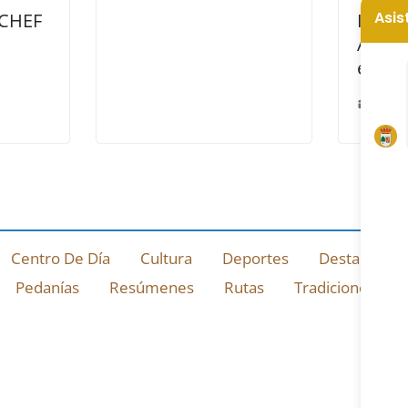
CHEF
Inscrí
Ayunt
el 17 
14 ener
Centro De Día
Cultura
Deportes
Destacado
Pedanías
Resúmenes
Rutas
Tradiciones