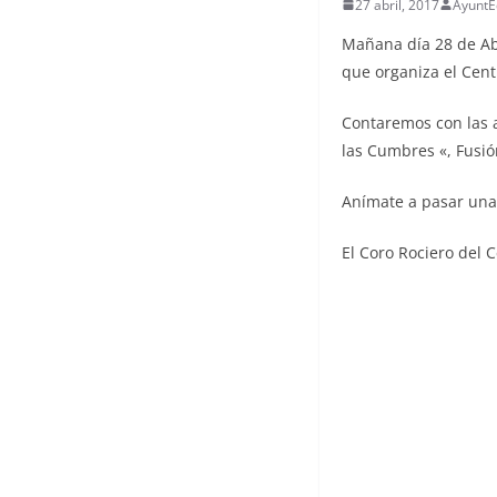
27 abril, 2017
AyuntE
Mañana día 28 de Abr
que organiza el Cent
Contaremos con las a
las Cumbres «, Fus
Anímate a pasar una 
El Coro Rociero del C