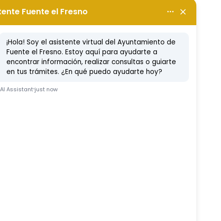
EMBRE
bre, 2024
Etc
Ferduque
Fiestas
Vídeo Noticia