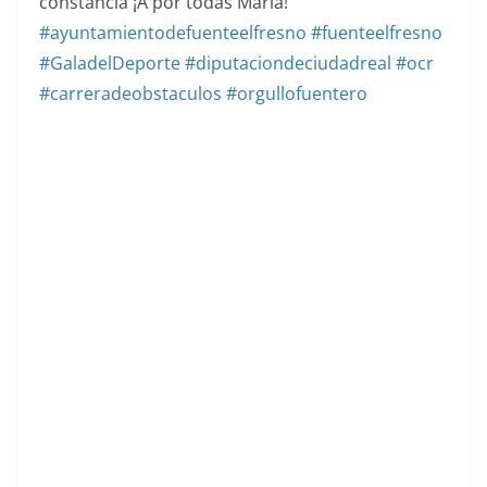
constancia ¡A por todas María!
#ayuntamientodefuenteelfresno
#fuenteelfresno
#GaladelDeporte
#diputaciondeciudadreal
#ocr
#carreradeobstaculos
#orgullofuentero