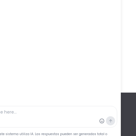
Etc
Ferduque
Fiestas
Vídeo Noticia