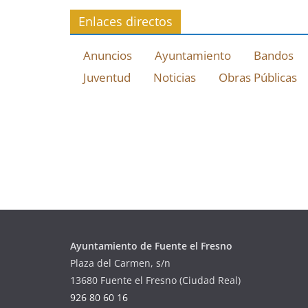
Enlaces directos
Anuncios
Ayuntamiento
Bandos
Juventud
Noticias
Obras Públicas
Ayuntamiento de Fuente el Fresno
Plaza del Carmen, s/n
13680 Fuente el Fresno (Ciudad Real)
926 80 60 16