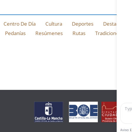
Centro De Día
Cultura
Deportes
Destacado
Pedanías
Resúmenes
Rutas
Tradiciones