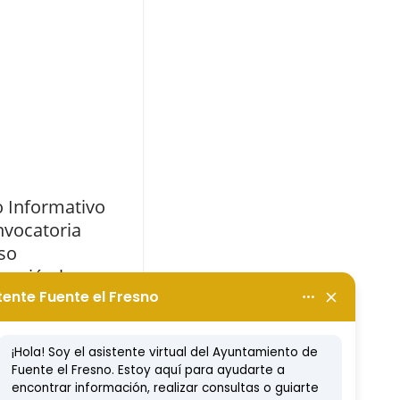
 Informativo
nvocatoria
so
icación barra
r Carpa
t)
 2016