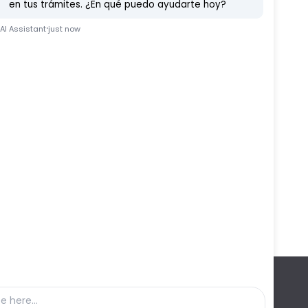
Etc
Ferduque
Fiestas
Vídeo Noticia