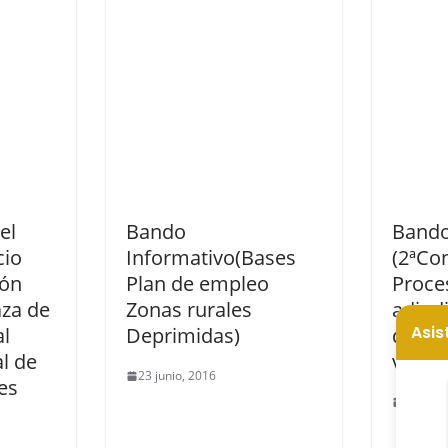
el
Bando
Bando
cio
Informativo(Bases
(2ªCo
ión
Plan de empleo
Proce
aza de
Zonas rurales
adjud
al
Deprimidas)
de ba
l de
vermu
23 junio, 2016
les
9 mayo,