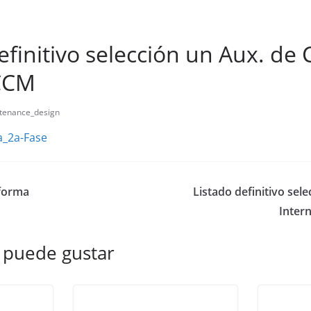
efinitivo selección un Aux. de 
CCM
tenance_design
a_2a-Fase
nforma
Listado definitivo sel
Inter
 puede gustar