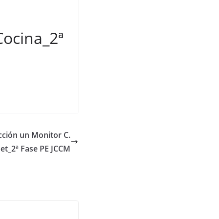
Cocina_2ª
ección un Monitor C.
net_2ª Fase PE JCCM