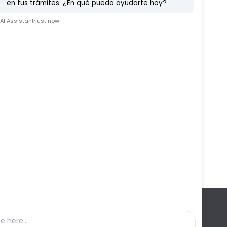
Etc
Ferduque
Fiestas
Vídeo Noticia