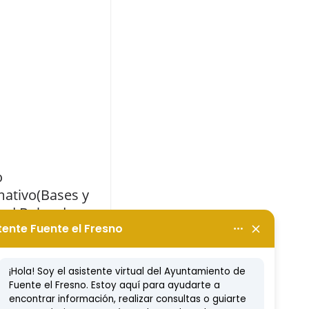
o
mativo(Bases y
tud Bolsa de
jo Aux
tría-Ayudante
a)
 2016