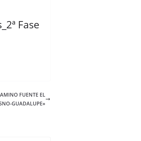
s_2ª Fase
«CAMINO FUENTE EL
SNO-GUADALUPE»