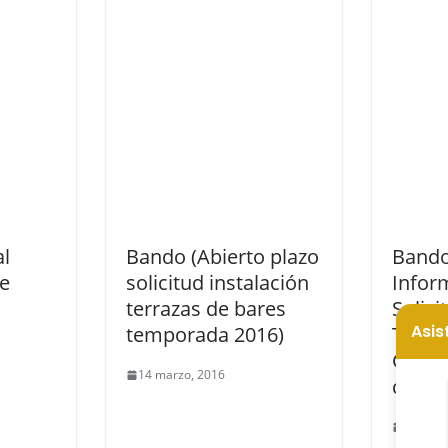
al
Bando (Abierto plazo
Band
de
solicitud instalación
Infor
terrazas de bares
Solici
temporada 2016)
Traba
Geria
14 marzo, 2016
cocin
8 abril,