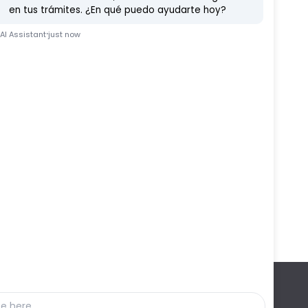
Etc
Ferduque
Fiestas
Vídeo Noticia