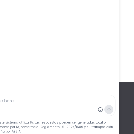
Etc
Ferduque
Fiestas
Vídeo Noticia