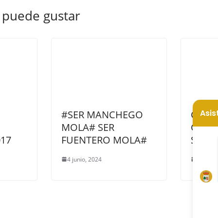
 puede gustar
#SER MANCHEGO
CARTE
MOLA# SER
CARR
17
FUENTERO MOLA#
SANT
4 junio, 2024
10 agos