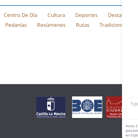
Centro De Día
Cultura
Deportes
Destacado
Pedanías
Resúmenes
Rutas
Tradiciones