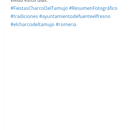
#FiestasCharcoDelTamujo
#ResumenFotográfico
#tradiciones
#ayuntamientodefuenteelfresno
#elcharcodeltamujo
#romeria