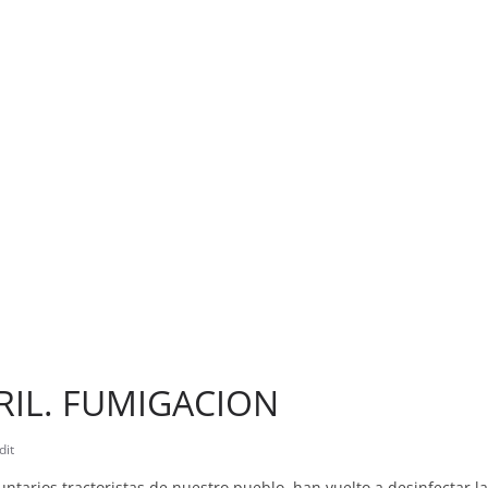
RIL. FUMIGACION
dit
ntarios tractoristas de nuestro pueblo, han vuelto a desinfectar la