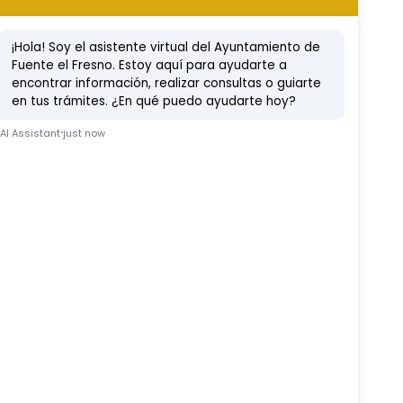
Etc
Ferduque
Fiestas
Vídeo Noticia