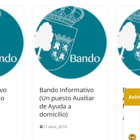
ivo
Bando Informativo
Bases
jo
(Un puesto Auxiliar
Ayuda
de Ayuda a
PE EX
domicilio)
17 novi
11 abril, 2016