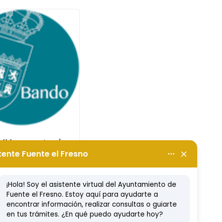
 (Un puesto de
nte de Cocina,
T JCCM)
embre, 2016