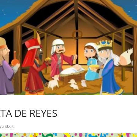
TA DE REYES
yuntEdit