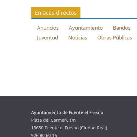
Enlaces directos
Anuncios
Ayuntamiento
Bandos
Juventud
Noticias
Obras Públicas
Ayuntamiento de Fuente el Fresno
Plaza del Carmen, s/n
13680 Fuente el Fresno (Ciudad Real)
926 80 60 16