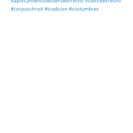
#ayuntamientodefuenteelfresno
#fuenteelfresno
#corpuschristi
#tradicion
#costumbres