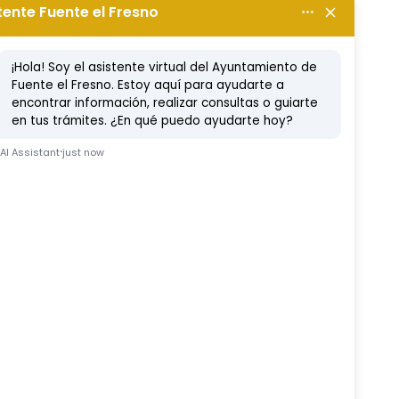
bre, 2024
Etc
Ferduque
Fiestas
Vídeo Noticia