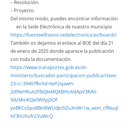
– Resolución.
– Proyecto.
Del mismo modo, puedes encontrar información
en la Sede Electrónica de nuestro municipio
https://fuenteelfresno.sedelectronica.es/board//
También os dejamos el enlace al BOE del día 21
de enero de 2025 donde aparece la publicación
con toda la documentación.
https://www.transportes.gob.es/el-
ministerio/buscador-participacion-publica/clave-
23-cr-3940?fbclid=IwY2xjawH-
2d9leHRuA2FlbQIxMQABHU6dApV3KAli-
9dzMmKQe0WXpj5Of-
yoBKCsSpoBBnNWUdJo5lZuXnWr1w_aem_cflNuql
hF3hUhufcCVaWcQ